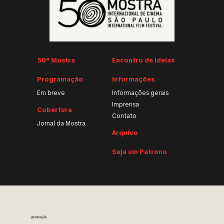
50ª Mostra
Encontro de Ideias
Programação
Informações
Em breve
Informações gerais
Imprensa
Cobertura
Contato
Jornal da Mostra
Arquivo
Seja um Patrono