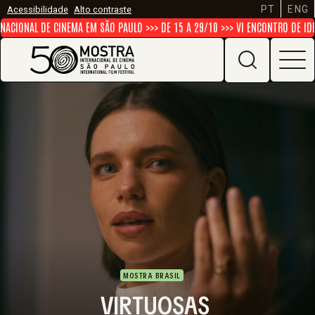
PT
ENG
Acessibilidade
Alto contraste
ONAL DE CINEMA EM SÃO PAULO >>> DE 15 A 29/10 >>> VI ENCONTRO DE IDEIAS
MOSTRA BRASIL
VIRTUOSAS