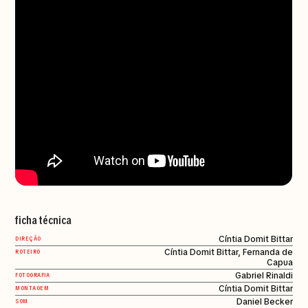
ficha técnica
Cíntia Domit Bittar
DIREÇÃO
Cíntia Domit Bittar, Fernanda de
ROTEIRO
Capua
Gabriel Rinaldi
FOTOGRAFIA
Cíntia Domit Bittar
MONTAGEM
Daniel Becker
SOM