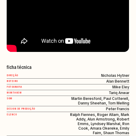
ficha técnica
Nicholas Hytner
DIREÇÃO
Alan Bennett
ROTEIRO
Mike Eley
FOTOGRAFIA
Tariq Anwar
MONTAGEM
Martin Beresford, Paul Cotterell,
SOM
Danny Sheehan, Tom Melling
Peter Francis
DESIGN DE PRODUÇÃO
Ralph Fiennes, Roger Allam, Mark
ELENCO
Addy, Alun Armstrong, Robert
Emms, Lyndsey Marshal, Ron
Cook, Amara Okereke, Emily
Fairn, Shaun Thomas