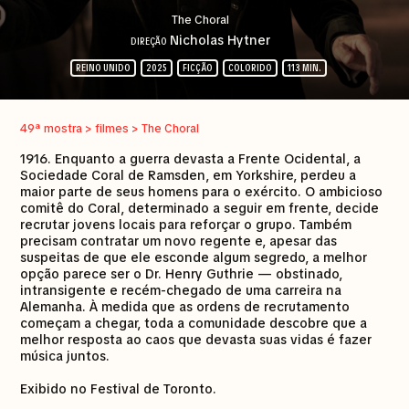
The Choral
Nicholas Hytner
DIREÇÃO
REINO UNIDO
2025
FICÇÃO
COLORIDO
113 MIN.
49ª mostra > filmes > The Choral
1916. Enquanto a guerra devasta a Frente Ocidental, a
Sociedade Coral de Ramsden, em Yorkshire, perdeu a
maior parte de seus homens para o exército. O ambicioso
comitê do Coral, determinado a seguir em frente, decide
recrutar jovens locais para reforçar o grupo. Também
precisam contratar um novo regente e, apesar das
suspeitas de que ele esconde algum segredo, a melhor
opção parece ser o Dr. Henry Guthrie — obstinado,
intransigente e recém-chegado de uma carreira na
Alemanha. À medida que as ordens de recrutamento
começam a chegar, toda a comunidade descobre que a
melhor resposta ao caos que devasta suas vidas é fazer
música juntos.
Exibido no Festival de Toronto.