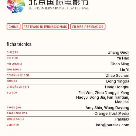
CHINA
FESTIVAIS INTERNACIONAIS
FILMES PREMIADOS
ficha técnica
Zhang Guoli
DIREÇÃO
Ye Hao
ROTEIRO
Chao Ming
FOTOGRAFIA
Liu Yi
MONTAGEM
Zhao Suchen
DESENHO DE SOM
Dong Yingda
MÚSICA
Liang Honghu
DIREÇÃO DE ARTE
Fan Wei, Zhou Dongyu, Yang
ELENCO
Haoyu, Song Jia, Fan Tiantian,
Mao Hai
Amy Shin, Wang Dayong
PRODUÇÃO
Orange Trust Media
PRODUZIDO POR
Parallax
WORLD SALES
info@parallax.com
CONTATO