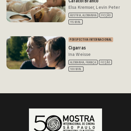
Caracol Branco
Elsa Kremser, Levin Peter
ÁUSTRIA, ALEMANHA
FICÇÃO
115 MIN.
PERSPECTIVA INTERNACIONAL
Cigarras
Ina Weisse
ALEMANHA, FRANÇA
FICÇÃO
100 MIN.