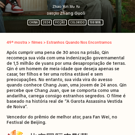
Zhao Yun Mu Yu
Zhang Guoli
DIREÇÃO
CHINA
2024
FICÇÃO
COLORIDO
108 MIN.
49ª mostra > filmes > Estranhos Quando Nos Encontramos
Após cumprir uma pena de 30 anos na prisão, Qin
recomeça sua vida com uma indenização governamental
de 1,5 milhão de yuans por uma desapropriação de terras.
Qin é um homem de meia-idade que deseja apenas se
casar, ter filhos e ter uma rotina estável e sem
preocupações. No entanto, sua vida vira do avesso
quando conhece Chang Juan, uma jovem de 24 anos. Qin
percebe que Chang Juan, que se comporta como uma
andarilha, carrega consigo estranhos segredos. O filme é
baseado na história real de “A Garota Assassina Vestida
de Noiva”.
Vencedor do prêmio de melhor ator, para Fan Wei, no
Festival de Beijing.