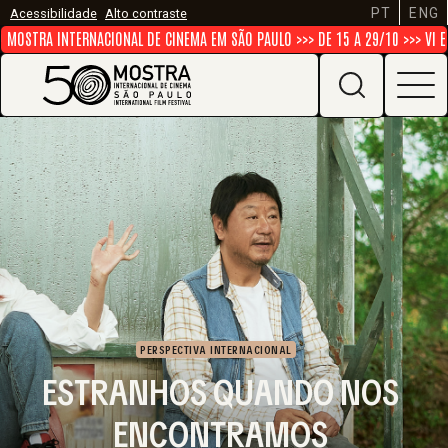
PT
ENG
Acessibilidade
Alto contraste
STRA INTERNACIONAL DE CINEMA EM SÃO PAULO >>> DE 15 A 29/10 >>> VI ENC
PERSPECTIVA INTERNACIONAL
ESTRANHOS QUANDO NOS
ENCONTRAMOS