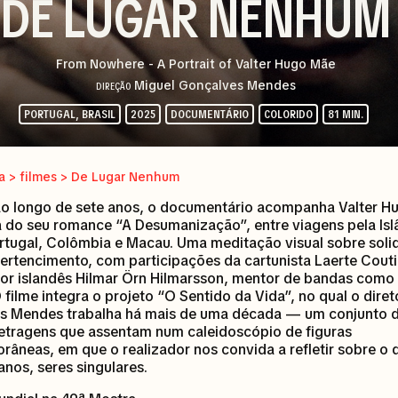
DE LUGAR NENHUM
From Nowhere - A Portrait of Valter Hugo Mãe
Miguel Gonçalves Mendes
DIREÇÃO
PORTUGAL, BRASIL
2025
DOCUMENTÁRIO
COLORIDO
81 MIN.
a > filmes > De Lugar Nenhum
ao longo de sete anos, o documentário acompanha Valter H
a do seu romance “A Desumanização”, entre viagens pela Isl
ortugal, Colômbia e Macau. Uma meditação visual sobre soli
ertencimento, com participações da cartunista Laerte Cout
or islandês Hilmar Örn Hilmarsson, mentor de bandas como 
O filme integra o projeto “O Sentido da Vida”, no qual o diret
s Mendes trabalha há mais de uma década — um conjunto 
etragens que assentam num caleidoscópio de figuras
âneas, em que o realizador nos convida a refletir sobre o 
nos, seres singulares.