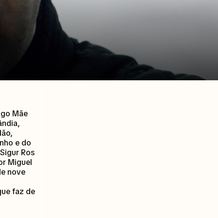
ugo Mãe
ândia,
dão,
inho e do
Sigur Ros
or Miguel
de nove
que faz de