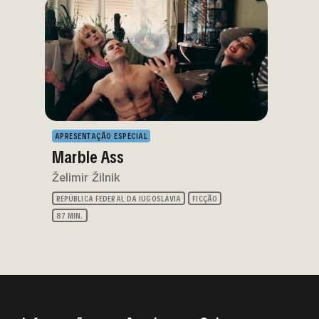
APRESENTAÇÃO ESPECIAL
Marble Ass
Želimir Žilnik
REPÚBLICA FEDERAL DA IUGOSLÁVIA
FICÇÃO
87 MIN.