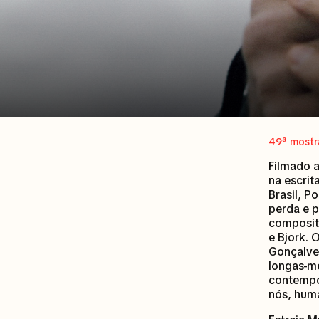
49ª mostr
Filmado 
na escrit
Brasil, P
perda e p
composit
e Bjork. 
Gonçalve
longas-m
contempor
nós, huma