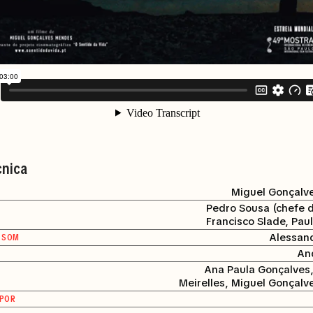
cnica
Miguel Gonçalv
Pedro Sousa (chefe d
Francisco Slade, Pau
Alessan
 SOM
An
Ana Paula Gonçalves
Meirelles, Miguel Gonçal
 POR