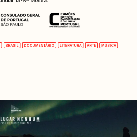
undial na 49ª Mostra.
L
BRASIL
DOCUMENTÁRIO
LITERATURA
ARTE
MÚSICA