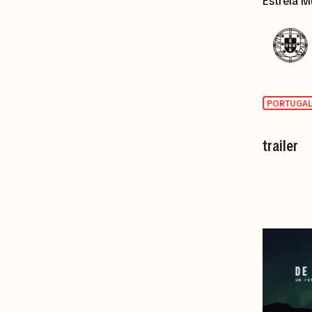
Estreia M
PORTUGA
trailer