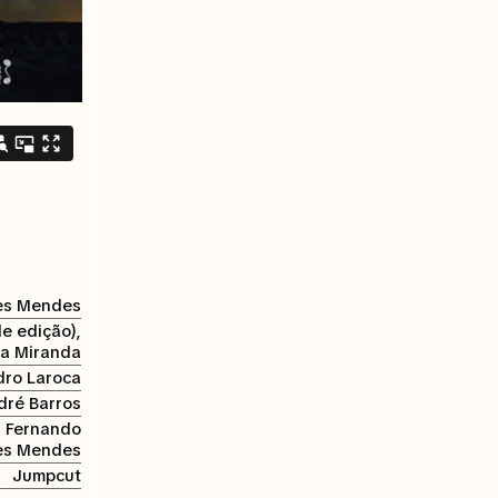
es Mendes
e edição),
la Miranda
dro Laroca
dré Barros
, Fernando
ves Mendes
Jumpcut