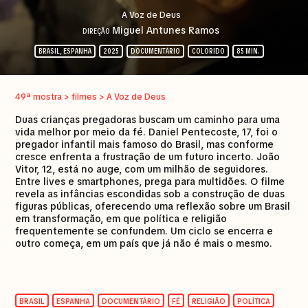
A Voz de Deus
Miguel Antunes Ramos
DIREÇÃO
BRASIL, ESPANHA
2025
DOCUMENTÁRIO
COLORIDO
85 MIN.
49ª mostra > filmes > A Voz de Deus
Duas crianças pregadoras buscam um caminho para uma
vida melhor por meio da fé. Daniel Pentecoste, 17, foi o
pregador infantil mais famoso do Brasil, mas conforme
cresce enfrenta a frustração de um futuro incerto. João
Vitor, 12, está no auge, com um milhão de seguidores.
Entre lives e smartphones, prega para multidões. O filme
revela as infâncias escondidas sob a construção de duas
figuras públicas, oferecendo uma reflexão sobre um Brasil
em transformação, em que política e religião
frequentemente se confundem. Um ciclo se encerra e
outro começa, em um país que já não é mais o mesmo.
BRASIL
ESPANHA
DOCUMENTÁRIO
FÉ
RELIGIÃO
POLÍTICA