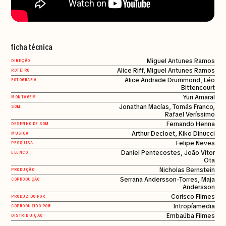
ficha técnica
Miguel Antunes Ramos
DIREÇÃO
Alice Riff, Miguel Antunes Ramos
ROTEIRO
Alice Andrade Drummond, Léo
FOTOGRAFIA
Bittencourt
Yuri Amaral
MONTAGEM
Jonathan Macías, Tomás Franco,
SOM
Rafael Veríssimo
Fernando Henna
DESENHO DE SOM
Arthur Decloet, Kiko Dinucci
MÚSICA
Felipe Neves
PESQUISA
Daniel Pentecostes, João Vitor
ELENCO
Ota
Nicholas Bernstein
PRODUÇÃO
Serrana Andersson-Torres, Maja
COPRODUÇÃO
Andersson
Corisco Filmes
PRODUZIDO POR
Intropíamedia
COPRODUZIDO POR
Embaúba Filmes
DISTRIBUIÇÃO