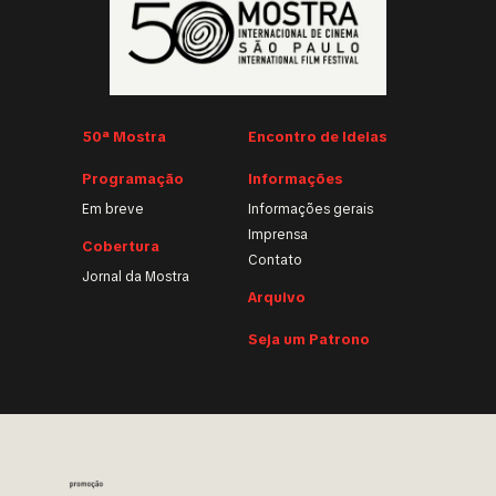
50ª Mostra
Encontro de Ideias
Programação
Informações
Em breve
Informações gerais
Imprensa
Cobertura
Contato
Jornal da Mostra
Arquivo
Seja um Patrono